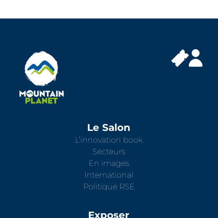
Le Salon
L’innovation book
Secteurs
En images
International
Politique RSE
Exposer