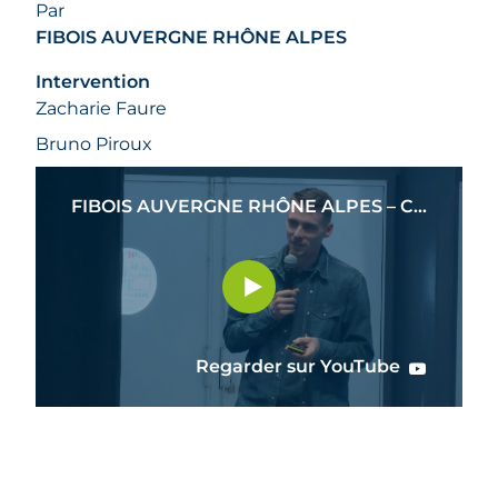
PARTENAIRES
Par
FAQ
FIBOIS AUVERGNE RHÔNE ALPES
CONTACT & INSCRIPTIONS
Intervention
Zacharie Faure
Bruno Piroux
FIBOIS AUVERGNE RHÔNE ALPES – Comment intégrer le bois dans la réhabilitation ?
Regarder sur YouTube