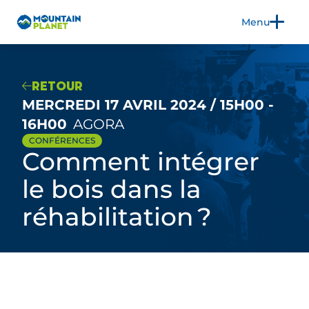
Menu
FR
EN
RETOUR
MERCREDI 17 AVRIL 2024 / 15H00 -
16H00
AGORA
LE SALON
CONFÉRENCES
Comment intégrer
EXPOSER
EDITION 2026
le bois dans la
3CS
réhabilitation ?
INFOS PRATIQUES
BLOG
PRESSE