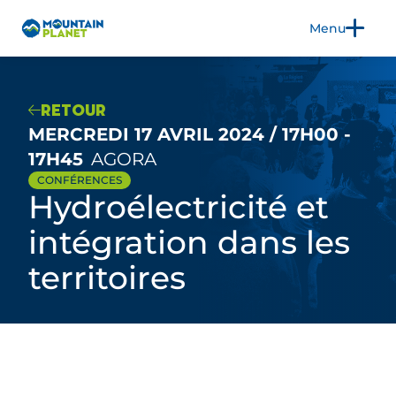
Menu
FR
EN
RETOUR
MERCREDI 17 AVRIL 2024 / 17H00 -
17H45
AGORA
LE SALON
CONFÉRENCES
Hydroélectricité et
EXPOSER
EDITION 2026
intégration dans les
3CS
territoires
INFOS PRATIQUES
BLOG
PRESSE