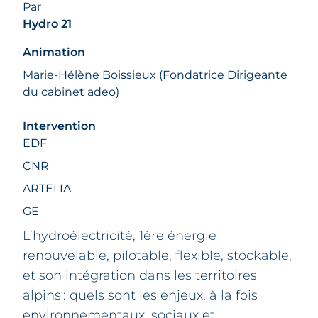
PARTENAIRES
Par
FAQ
Hydro 21
CONTACT & INSCRIPTIONS
Animation
Marie-Hélène Boissieux (Fondatrice Dirigeante
du cabinet adeo)
Intervention
EDF
CNR
ARTELIA
GE
L’hydroélectricité, 1ère énergie
renouvelable, pilotable, flexible, stockable,
et son intégration dans les territoires
alpins : quels sont les enjeux, à la fois
environnementaux, sociaux et